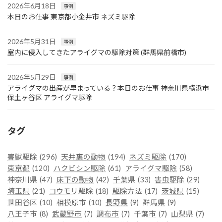
2026年6月18日
事例
本日のお仕事 東京都小金井市 ネズミ駆除
2026年5月31日
事例
室内に侵入してきたアライグマの駆除対策 (群馬県前橋市)
2026年5月29日
事例
アライグマの出産が早まっている？本日のお仕事 神奈川県横浜市
保土ヶ谷区 アライグマ駆除
タグ
害獣駆除
(296)
天井裏の動物
(194)
ネズミ駆除
(170)
東京都
(120)
ハクビシン駆除
(61)
アライグマ駆除
(58)
神奈川県
(47)
床下の動物
(42)
千葉県
(33)
害虫駆除
(29)
埼玉県
(21)
コウモリ駆除
(18)
駆除方法
(17)
茨城県
(15)
世田谷区
(10)
相模原市
(10)
長野県
(9)
群馬県
(9)
八王子市
(8)
武蔵野市
(7)
調布市
(7)
千葉市
(7)
山梨県
(7)