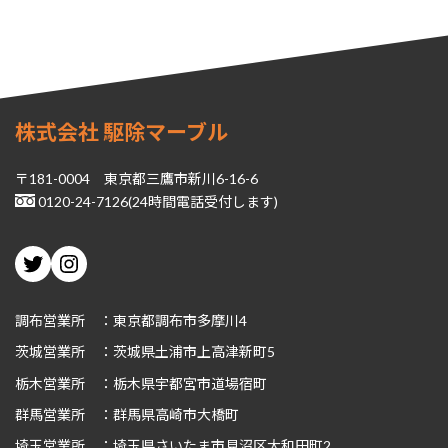
株式会社 駆除マーブル
〒181-0004 東京都三鷹市新川6-16-6
0120-24-7126(24時間電話受付します)
Twitter
Instagram
調布営業所 ：東京都調布市多摩川4
茨城
営業所 ：茨城県土浦市上高津新町5
栃木
営業所 ：栃木県宇都宮市道場宿町
群馬
営業所 ：群馬県高崎市大橋町
埼玉
営業所 ：埼玉県さいたま市見沼区大和田町2