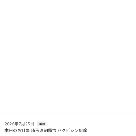
2024年10月23日
次の記事
本日のお仕事 埼玉県鶴ヶ島市 ネズミ調査
2024年10月25日
最近の投稿
2026年7月26日
事例
本日のお仕事 神奈川県三浦市 コウモリ駆除〜横浜市青葉区ネズミ
駆除
2026年7月25日
事例
本日のお仕事 埼玉県朝霞市 ハクビシン駆除