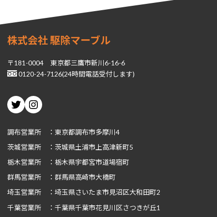
株式会社 駆除マーブル
〒181-0004 東京都三鷹市新川6-16-6
0120-24-7126(24時間電話受付します)
Twitter
Instagram
調布営業所 ：東京都調布市多摩川4
茨城
営業所 ：茨城県土浦市上高津新町5
栃木
営業所 ：栃木県宇都宮市道場宿町
群馬
営業所 ：群馬県高崎市大橋町
埼玉
営業所 ：埼玉県さいたま市見沼区大和田町2
千葉
営業所 ：千葉県千葉市花見川区さつきが丘1