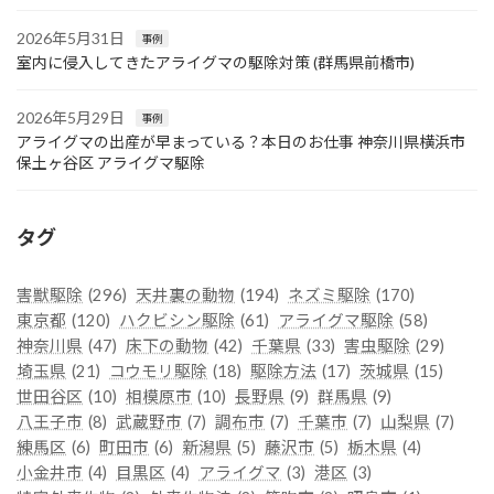
2026年5月31日
事例
室内に侵入してきたアライグマの駆除対策 (群馬県前橋市)
2026年5月29日
事例
アライグマの出産が早まっている？本日のお仕事 神奈川県横浜市
保土ヶ谷区 アライグマ駆除
タグ
害獣駆除
(296)
天井裏の動物
(194)
ネズミ駆除
(170)
東京都
(120)
ハクビシン駆除
(61)
アライグマ駆除
(58)
神奈川県
(47)
床下の動物
(42)
千葉県
(33)
害虫駆除
(29)
埼玉県
(21)
コウモリ駆除
(18)
駆除方法
(17)
茨城県
(15)
世田谷区
(10)
相模原市
(10)
長野県
(9)
群馬県
(9)
八王子市
(8)
武蔵野市
(7)
調布市
(7)
千葉市
(7)
山梨県
(7)
練馬区
(6)
町田市
(6)
新潟県
(5)
藤沢市
(5)
栃木県
(4)
小金井市
(4)
目黒区
(4)
アライグマ
(3)
港区
(3)