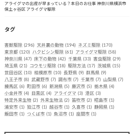
アライグマの出産が早まっている？本日のお仕事 神奈川県横浜市
保土ヶ谷区 アライグマ駆除
タグ
害獣駆除
(296)
天井裏の動物
(194)
ネズミ駆除
(170)
東京都
(120)
ハクビシン駆除
(61)
アライグマ駆除
(58)
神奈川県
(47)
床下の動物
(42)
千葉県
(33)
害虫駆除
(29)
埼玉県
(21)
コウモリ駆除
(18)
駆除方法
(17)
茨城県
(15)
世田谷区
(10)
相模原市
(10)
長野県
(9)
群馬県
(9)
八王子市
(8)
武蔵野市
(7)
調布市
(7)
千葉市
(7)
山梨県
(7)
練馬区
(6)
町田市
(6)
新潟県
(5)
藤沢市
(5)
栃木県
(4)
小金井市
(4)
目黒区
(4)
アライグマ
(3)
港区
(3)
特定外来生物
(2)
外来生物法
(2)
笛吹市
(2)
昭島市
(1)
浦安市
(1)
狛江市
(1)
越谷市
(1)
久喜市
(1)
静岡県
(1)
飯田市
(1)
つくば市
(1)
魚沼市
(1)
座間市
(1)