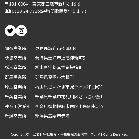
〒181-0004 東京都三鷹市新川6-16-6
0120-24-7126(24時間電話受付します)
Twitter
Instagram
調布営業所 ：東京都調布市多摩川4
茨城
営業所 ：茨城県土浦市上高津新町5
栃木
営業所 ：栃木県宇都宮市道場宿町
群馬
営業所 ：群馬県高崎市大橋町
埼玉
営業所 ：埼玉県さいたま市見沼区大和田町2
千葉
営業所 ：千葉県千葉市花見川区さつきが丘1
神奈川
営業所：神奈川県相模原市南区上鶴間本町6
新潟
営業所 ：新潟県五泉市赤海
Copyright © 【公式】害獣駆除・害虫駆除の駆除マーブル All Rights Reserved.