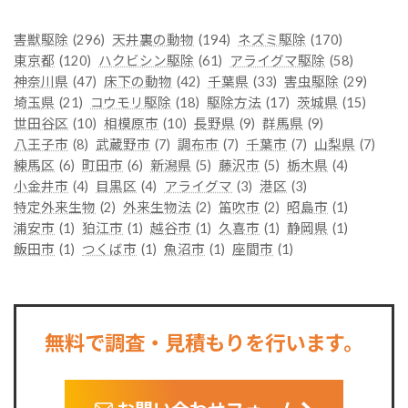
害獣駆除
(296)
天井裏の動物
(194)
ネズミ駆除
(170)
東京都
(120)
ハクビシン駆除
(61)
アライグマ駆除
(58)
神奈川県
(47)
床下の動物
(42)
千葉県
(33)
害虫駆除
(29)
埼玉県
(21)
コウモリ駆除
(18)
駆除方法
(17)
茨城県
(15)
世田谷区
(10)
相模原市
(10)
長野県
(9)
群馬県
(9)
八王子市
(8)
武蔵野市
(7)
調布市
(7)
千葉市
(7)
山梨県
(7)
練馬区
(6)
町田市
(6)
新潟県
(5)
藤沢市
(5)
栃木県
(4)
小金井市
(4)
目黒区
(4)
アライグマ
(3)
港区
(3)
特定外来生物
(2)
外来生物法
(2)
笛吹市
(2)
昭島市
(1)
浦安市
(1)
狛江市
(1)
越谷市
(1)
久喜市
(1)
静岡県
(1)
飯田市
(1)
つくば市
(1)
魚沼市
(1)
座間市
(1)
無料で調査・見積もりを行います。