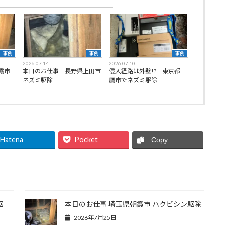
事例
事例
事例
2026.07.14
2026.07.10
霞市
本日のお仕事 長野県上田市
侵入経路は外壁!?－東京都三
ネズミ駆除
鷹市でネズミ駆除
Hatena
Pocket
Copy
駆
本日のお仕事 埼玉県朝霞市 ハクビシン駆除
2026年7月25日