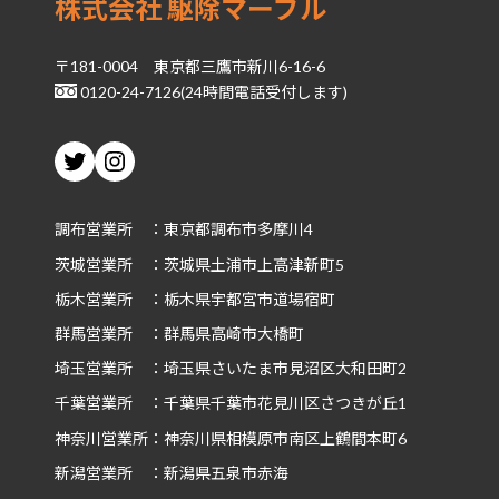
株式会社 駆除マーブル
〒181-0004 東京都三鷹市新川6-16-6
0120-24-7126(24時間電話受付します)
Twitter
Instagram
調布営業所 ：東京都調布市多摩川4
茨城
営業所 ：茨城県土浦市上高津新町5
栃木
営業所 ：栃木県宇都宮市道場宿町
群馬
営業所 ：群馬県高崎市大橋町
埼玉
営業所 ：埼玉県さいたま市見沼区大和田町2
千葉
営業所 ：千葉県千葉市花見川区さつきが丘1
神奈川
営業所：神奈川県相模原市南区上鶴間本町6
新潟
営業所 ：新潟県五泉市赤海