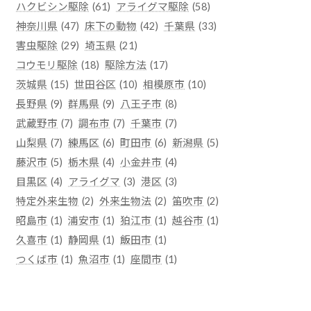
ハクビシン駆除
(61)
アライグマ駆除
(58)
神奈川県
(47)
床下の動物
(42)
千葉県
(33)
害虫駆除
(29)
埼玉県
(21)
コウモリ駆除
(18)
駆除方法
(17)
茨城県
(15)
世田谷区
(10)
相模原市
(10)
長野県
(9)
群馬県
(9)
八王子市
(8)
武蔵野市
(7)
調布市
(7)
千葉市
(7)
山梨県
(7)
練馬区
(6)
町田市
(6)
新潟県
(5)
藤沢市
(5)
栃木県
(4)
小金井市
(4)
目黒区
(4)
アライグマ
(3)
港区
(3)
特定外来生物
(2)
外来生物法
(2)
笛吹市
(2)
昭島市
(1)
浦安市
(1)
狛江市
(1)
越谷市
(1)
久喜市
(1)
静岡県
(1)
飯田市
(1)
つくば市
(1)
魚沼市
(1)
座間市
(1)