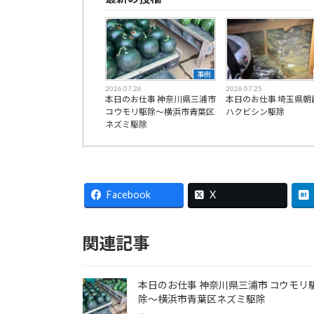
事例
2026.07.26
2026.07.25
本日のお仕事 神奈川県三浦市
本日のお仕事 埼玉県朝
コウモリ駆除〜横浜市青葉区
ハクビシン駆除
ネズミ駆除
Facebook
X
関連記事
本日のお仕事 神奈川県三浦市 コウモリ
除〜横浜市青葉区ネズミ駆除