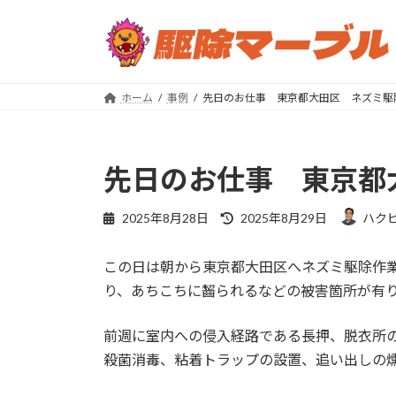
コ
ナ
ン
ビ
テ
ゲ
ン
ー
ツ
シ
ホーム
事例
先日のお仕事 東京都大田区 ネズミ駆
へ
ョ
ス
ン
キ
に
先日のお仕事 東京都
ッ
移
プ
動
最
2025年8月28日
2025年8月29日
ハク
終
更
この日は朝から東京都大田区へネズミ駆除作
新
日
り、あちこちに齧られるなどの被害箇所が有
時
:
前週に室内への侵入経路である長押、脱衣所
殺菌消毒、粘着トラップの設置、追い出しの