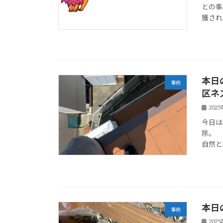
との事
獲され
本日
事例
区ネ
202
今日は
除。 
自然と
本日
事例
202