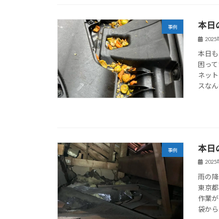
本日
事例
202
本日も
困って
ネット
スなん
本日
事例
202
雨の降
東京都
作業が
袋から