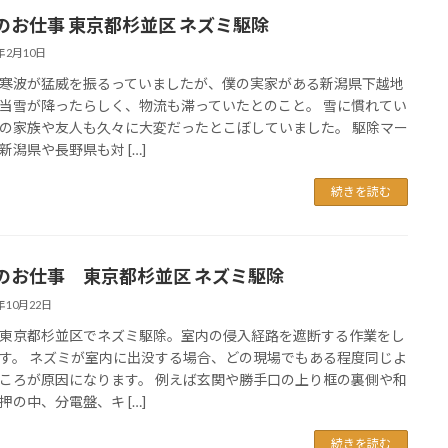
のお仕事 東京都杉並区 ネズミ駆除
5年2月10日
寒波が猛威を振るっていましたが、僕の実家がある新潟県下越地
当雪が降ったらしく、物流も滞っていたとのこと。 雪に慣れてい
の家族や友人も久々に大変だったとこぼしていました。 駆除マー
新潟県や長野県も対 […]
続きを読む
のお仕事 東京都杉並区 ネズミ駆除
4年10月22日
東京都杉並区でネズミ駆除。室内の侵入経路を遮断する作業をし
す。 ネズミが室内に出没する場合、どの現場でもある程度同じよ
ころが原因になります。 例えば玄関や勝手口の上り框の裏側や和
押の中、分電盤、キ […]
続きを読む