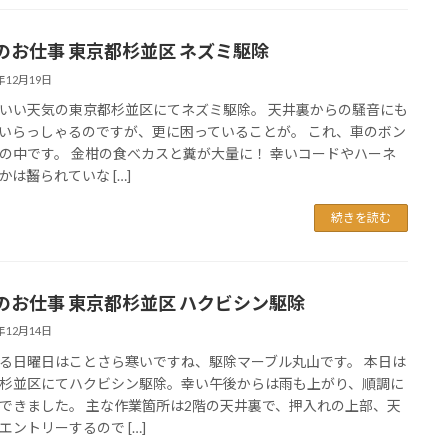
のお仕事 東京都杉並区 ネズミ駆除
5年12月19日
いい天気の東京都杉並区にてネズミ駆除。 天井裏からの騒音にも
いらっしゃるのですが、更に困っていることが。 これ、車のボン
の中です。 金柑の食べカスと糞が大量に！ 幸いコードやハーネ
かは齧られていな […]
続きを読む
のお仕事 東京都杉並区 ハクビシン駆除
5年12月14日
る日曜日はことさら寒いですね、駆除マーブル丸山です。 本日は
杉並区にてハクビシン駆除。幸い午後からは雨も上がり、順調に
できました。 主な作業箇所は2階の天井裏で、押入れの上部、天
エントリーするので […]