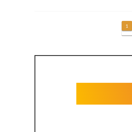
投
1
固
定
稿
ペ
ナ
ー
ジ
ビ
ゲ
ー
シ
ョ
ン