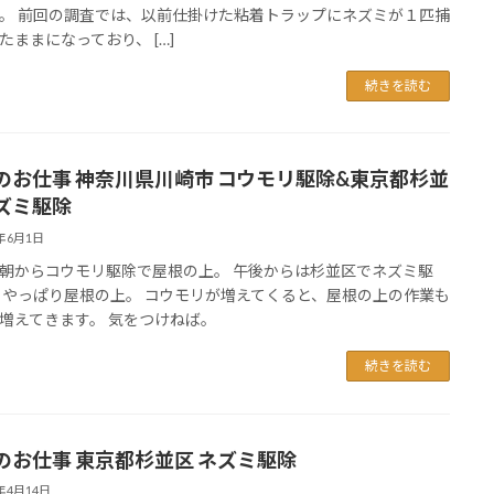
。 前回の調査では、以前仕掛けた粘着トラップにネズミが１匹捕
たままになっており、 […]
続きを読む
のお仕事 神奈川県川崎市 コウモリ駆除&東京都杉並
ズミ駆除
5年6月1日
朝からコウモリ駆除で屋根の上。 午後からは杉並区でネズミ駆
やっぱり屋根の上。 コウモリが増えてくると、屋根の上の作業も
増えてきます。 気をつけねば。
続きを読む
のお仕事 東京都杉並区 ネズミ駆除
5年4月14日