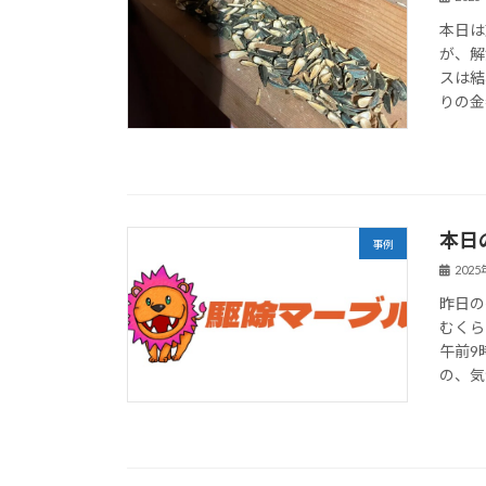
本日は
が、解
スは結
りの金
本日
事例
202
昨日の
むくら
午前9
の、気