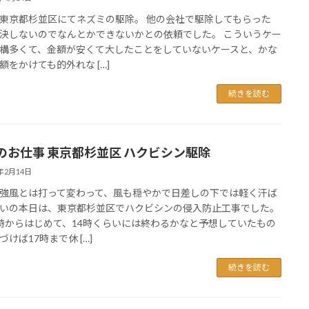
東京都杉並区にてネズミの駆除。 他の会社で駆除してもらった
決しないのでなんとかできないかとの依頼でした。 こういうケー
構多くて、金額が安くて大したことをしていないケースと、かな
額をかけても的外れな […]
続きを読む
のお仕事 東京都杉並区 ハクビシン駆除
5年2月14日
強風とは打って変わって、風も穏やかで日差しの下では軽く汗ば
いの本日は、東京都杉並区でハクビシンの侵入防止工事でした。
時からはじめて、14時くらいには終わるかなと予想していたもの
づけば17時まで休 […]
続きを読む