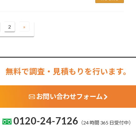
2
»
固
定
ペ
ー
ジ
無料で調査・見積もりを行います。
お問い合わせフォーム
0120-24-7126
（24 時間 365 日受付中）