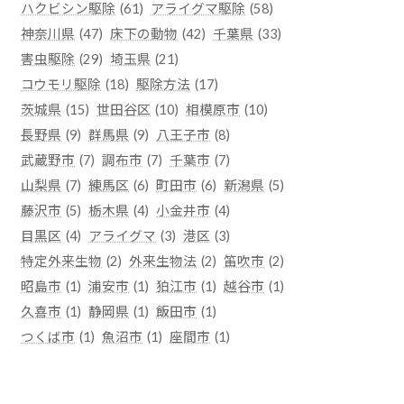
ハクビシン駆除
(61)
アライグマ駆除
(58)
神奈川県
(47)
床下の動物
(42)
千葉県
(33)
害虫駆除
(29)
埼玉県
(21)
コウモリ駆除
(18)
駆除方法
(17)
茨城県
(15)
世田谷区
(10)
相模原市
(10)
長野県
(9)
群馬県
(9)
八王子市
(8)
武蔵野市
(7)
調布市
(7)
千葉市
(7)
山梨県
(7)
練馬区
(6)
町田市
(6)
新潟県
(5)
藤沢市
(5)
栃木県
(4)
小金井市
(4)
目黒区
(4)
アライグマ
(3)
港区
(3)
特定外来生物
(2)
外来生物法
(2)
笛吹市
(2)
昭島市
(1)
浦安市
(1)
狛江市
(1)
越谷市
(1)
久喜市
(1)
静岡県
(1)
飯田市
(1)
つくば市
(1)
魚沼市
(1)
座間市
(1)