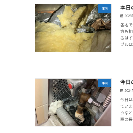
本日
事例
202
各地で
方も相
るはず
ブルは
今日
事例
202
今日は
ていま
うなと
室の長