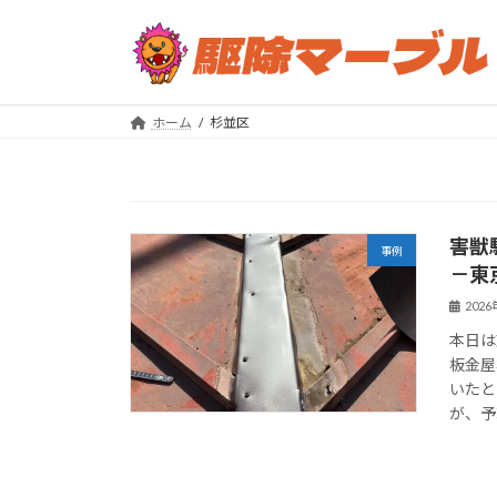
コ
ナ
ン
ビ
テ
ゲ
ン
ー
ツ
シ
ホーム
杉並区
へ
ョ
ス
ン
キ
に
ッ
移
害獣
プ
動
事例
－東
202
本日は
板金屋
いたと
が、予