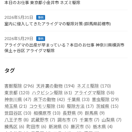
本日のお仕事 東京都小金井市 ネズミ駆除
2026年5月31日
事例
室内に侵入してきたアライグマの駆除対策 (群馬県前橋市)
2026年5月29日
事例
アライグマの出産が早まっている？本日のお仕事 神奈川県横浜市
保土ヶ谷区 アライグマ駆除
タグ
害獣駆除
(296)
天井裏の動物
(194)
ネズミ駆除
(170)
東京都
(120)
ハクビシン駆除
(61)
アライグマ駆除
(58)
神奈川県
(47)
床下の動物
(42)
千葉県
(33)
害虫駆除
(29)
埼玉県
(21)
コウモリ駆除
(18)
駆除方法
(17)
茨城県
(15)
世田谷区
(10)
相模原市
(10)
長野県
(9)
群馬県
(9)
八王子市
(8)
武蔵野市
(7)
調布市
(7)
千葉市
(7)
山梨県
(7)
練馬区
(6)
町田市
(6)
新潟県
(5)
藤沢市
(5)
栃木県
(4)