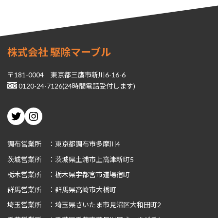
株式会社 駆除マーブル
〒181-0004 東京都三鷹市新川6-16-6
0120-24-7126(24時間電話受付します)
Twitter
Instagram
調布営業所 ：東京都調布市多摩川4
茨城
営業所 ：茨城県土浦市上高津新町5
栃木
営業所 ：栃木県宇都宮市道場宿町
群馬
営業所 ：群馬県高崎市大橋町
埼玉
営業所 ：埼玉県さいたま市見沼区大和田町2