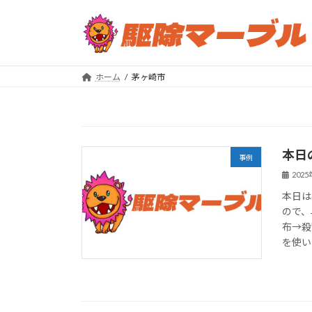
コ
ナ
ン
ビ
テ
ゲ
ン
ー
ツ
シ
ホーム
茅ヶ崎市
へ
ョ
ス
ン
キ
に
ッ
移
本日
プ
動
事例
202
本日は
ので、
布→殺
を使い