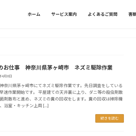
ホーム
サービス案内
よくあるご質問
害
のお仕事 神奈川県茅ヶ崎市 ネズミ駆除作業
5年4月8日
神奈川県茅ヶ崎市にてネズミ駆除作業です。先日調査をしている
早速作業開始です。 平屋建ての天井裏に上り、ダニ等の殺虫剤散
菌剤散布と進め、ネズミの糞の回収をします。糞の回収は掃除機
、浴室・キッチン上周 […]
続きを読む