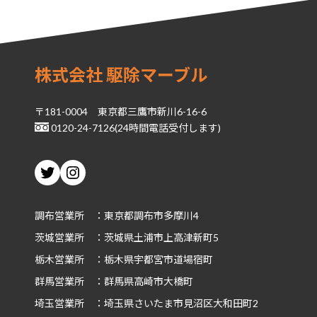
株式会社 駆除マーブル
〒181-0004 東京都三鷹市新川6-16-6
0120-24-7126(24時間電話受付します)
Twitter
Instagram
調布営業所 ：東京都調布市多摩川4
茨城
営業所 ：茨城県土浦市上高津新町5
栃木
営業所 ：栃木県宇都宮市道場宿町
群馬
営業所 ：群馬県高崎市大橋町
埼玉
営業所 ：埼玉県さいたま市見沼区大和田町2