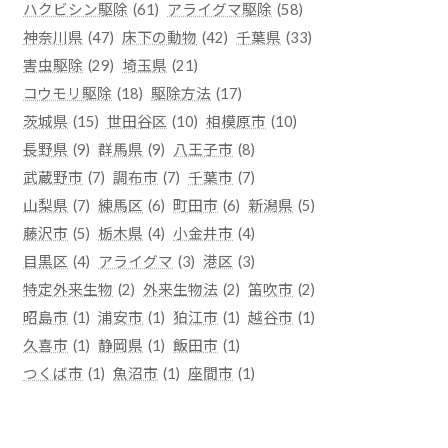
ハクビシン駆除
(61)
アライグマ駆除
(58)
神奈川県
(47)
床下の動物
(42)
千葉県
(33)
害虫駆除
(29)
埼玉県
(21)
コウモリ駆除
(18)
駆除方法
(17)
茨城県
(15)
世田谷区
(10)
相模原市
(10)
長野県
(9)
群馬県
(9)
八王子市
(8)
武蔵野市
(7)
調布市
(7)
千葉市
(7)
山梨県
(7)
練馬区
(6)
町田市
(6)
新潟県
(5)
藤沢市
(5)
栃木県
(4)
小金井市
(4)
目黒区
(4)
アライグマ
(3)
港区
(3)
特定外来生物
(2)
外来生物法
(2)
笛吹市
(2)
昭島市
(1)
浦安市
(1)
狛江市
(1)
越谷市
(1)
久喜市
(1)
静岡県
(1)
飯田市
(1)
つくば市
(1)
魚沼市
(1)
座間市
(1)