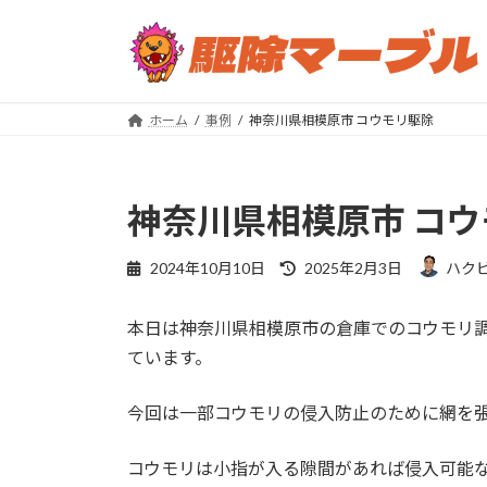
コ
ナ
ン
ビ
テ
ゲ
ン
ー
ツ
シ
ホーム
事例
神奈川県相模原市 コウモリ駆除
へ
ョ
ス
ン
キ
に
神奈川県相模原市 コ
ッ
移
プ
動
最
2024年10月10日
2025年2月3日
ハク
終
更
本日は神奈川県相模原市の倉庫でのコウモリ
新
日
ています。
時
:
今回は一部コウモリの侵入防止のために網を
コウモリは小指が入る隙間があれば侵入可能