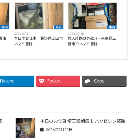
事例
事例
事例
2026.07.14
2026.07.10
霞市
本日のお仕事 長野県上田市
侵入経路は外壁!?－東京都三
ネズミ駆除
鷹市でネズミ駆除
Hatena
Pocket
Copy
駆
本日のお仕事 埼玉県朝霞市 ハクビシン駆除
2026年7月25日