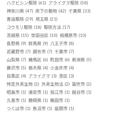
ハクビシン駆除
(61)
アライグマ駆除
(58)
神奈川県
(47)
床下の動物
(42)
千葉県
(33)
害虫駆除
(29)
埼玉県
(21)
コウモリ駆除
(18)
駆除方法
(17)
茨城県
(15)
世田谷区
(10)
相模原市
(10)
長野県
(9)
群馬県
(9)
八王子市
(8)
武蔵野市
(7)
調布市
(7)
千葉市
(7)
山梨県
(7)
練馬区
(6)
町田市
(6)
新潟県
(5)
藤沢市
(5)
栃木県
(4)
小金井市
(4)
目黒区
(4)
アライグマ
(3)
港区
(3)
特定外来生物
(2)
外来生物法
(2)
笛吹市
(2)
昭島市
(1)
浦安市
(1)
狛江市
(1)
越谷市
(1)
久喜市
(1)
静岡県
(1)
飯田市
(1)
つくば市
(1)
魚沼市
(1)
座間市
(1)