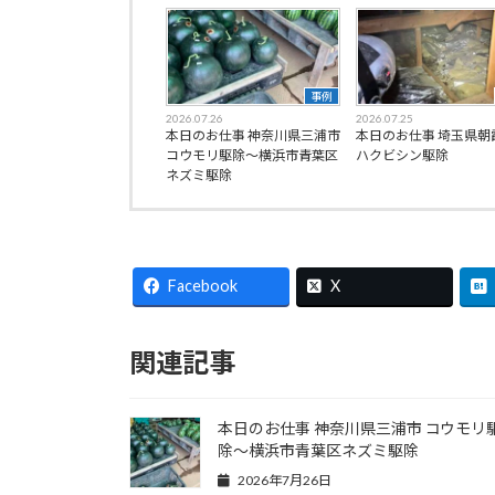
事例
2026.07.26
2026.07.25
本日のお仕事 神奈川県三浦市
本日のお仕事 埼玉県朝
コウモリ駆除〜横浜市青葉区
ハクビシン駆除
ネズミ駆除
Facebook
X
関連記事
本日のお仕事 神奈川県三浦市 コウモリ
除〜横浜市青葉区ネズミ駆除
2026年7月26日