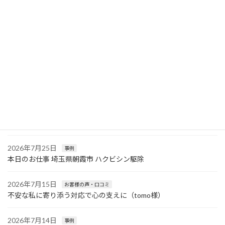
駆除マーブルは3連休も営業中
2024年10月12日
最近の投稿
2026年7月26日
事例
本日のお仕事 神奈川県三浦市 コウモリ駆除〜横浜市青葉区ネズミ
駆除
2026年7月25日
事例
本日のお仕事 埼玉県朝霞市 ハクビシン駆除
2026年7月15日
お客様の声・口コミ
不安な私に寄り添う対応で心の支えに（tomo様）
2026年7月14日
事例