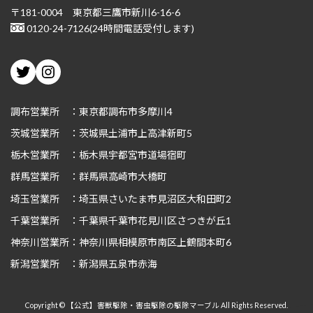
〒181-0004 東京都三鷹市新川6-16-6
0120-24-7126(24時間電話受付します)
Twitter
Instagram
調布営業所 ：東京都調布市多摩川4
茨城
営業所 ：茨城県土浦市上高津新町5
栃木
営業所 ：栃木県宇都宮市道場宿町
群馬
営業所 ：群馬県高崎市大橋町
埼玉
営業所 ：埼玉県さいたま市見沼区大和田町2
千葉
営業所 ：千葉県千葉市花見川区さつきが丘1
神奈川
営業所：神奈川県相模原市南区上鶴間本町6
新潟
営業所 ：新潟県五泉市赤海
Copyright © 【公式】害獣駆除・害虫駆除の駆除マーブル All Rights Reserved.