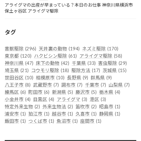
アライグマの出産が早まっている？本日のお仕事 神奈川県横浜市
保土ヶ谷区 アライグマ駆除
タグ
害獣駆除
(296)
天井裏の動物
(194)
ネズミ駆除
(170)
東京都
(120)
ハクビシン駆除
(61)
アライグマ駆除
(58)
神奈川県
(47)
床下の動物
(42)
千葉県
(33)
害虫駆除
(29)
埼玉県
(21)
コウモリ駆除
(18)
駆除方法
(17)
茨城県
(15)
世田谷区
(10)
相模原市
(10)
長野県
(9)
群馬県
(9)
八王子市
(8)
武蔵野市
(7)
調布市
(7)
千葉市
(7)
山梨県
(7)
練馬区
(6)
町田市
(6)
新潟県
(5)
藤沢市
(5)
栃木県
(4)
小金井市
(4)
目黒区
(4)
アライグマ
(3)
港区
(3)
特定外来生物
(2)
外来生物法
(2)
笛吹市
(2)
昭島市
(1)
浦安市
(1)
狛江市
(1)
越谷市
(1)
久喜市
(1)
静岡県
(1)
飯田市
(1)
つくば市
(1)
魚沼市
(1)
座間市
(1)