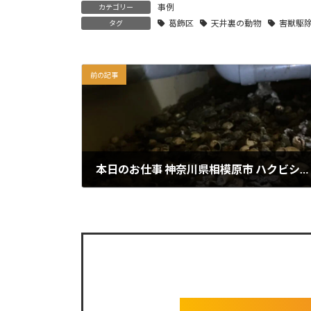
事例
カテゴリー
葛飾区
天井裏の動物
害獣駆
タグ
前の記事
本日のお仕事 神奈川県相模原市 ハクビシン駆除
2025年11月7日