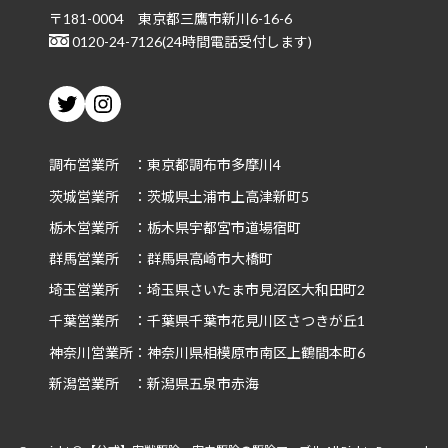
〒181-0004 東京都三鷹市新川6-16-6
0120-24-7126(24時間電話受付します)
Twitter
Instagram
調布営業所 ：東京都調布市多摩川4
茨城
営業所 ：茨城県土浦市上高津新町5
栃木
営業所 ：栃木県宇都宮市道場宿町
群馬
営業所 ：群馬県高崎市大橋町
埼玉
営業所 ：埼玉県さいたま市見沼区大和田町2
千葉
営業所 ：千葉県千葉市花見川区さつきが丘1
神奈川
営業所：神奈川県相模原市南区上鶴間本町6
新潟
営業所 ：新潟県五泉市赤海