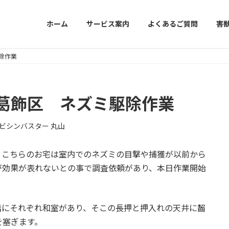
ホーム
サービス案内
よくあるご質問
害
除作業
葛飾区 ネズミ駆除作業
ビシンバスター 丸山
。こちらのお宅は室内でのネズミの目撃や捕獲が以前から
が効果が表れないとの事で調査依頼があり、本日作業開始
階にそれぞれ和室があり、そこの長押と押入れの天井に齧
を塞ぎます。