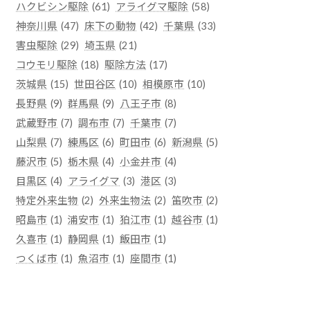
ハクビシン駆除
(61)
アライグマ駆除
(58)
神奈川県
(47)
床下の動物
(42)
千葉県
(33)
害虫駆除
(29)
埼玉県
(21)
コウモリ駆除
(18)
駆除方法
(17)
茨城県
(15)
世田谷区
(10)
相模原市
(10)
長野県
(9)
群馬県
(9)
八王子市
(8)
武蔵野市
(7)
調布市
(7)
千葉市
(7)
山梨県
(7)
練馬区
(6)
町田市
(6)
新潟県
(5)
藤沢市
(5)
栃木県
(4)
小金井市
(4)
目黒区
(4)
アライグマ
(3)
港区
(3)
特定外来生物
(2)
外来生物法
(2)
笛吹市
(2)
昭島市
(1)
浦安市
(1)
狛江市
(1)
越谷市
(1)
久喜市
(1)
静岡県
(1)
飯田市
(1)
つくば市
(1)
魚沼市
(1)
座間市
(1)