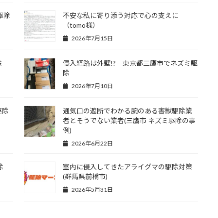
駆除
不安な私に寄り添う対応で心の支えに
（tomo様）
2026年7月15日
除
侵入経路は外壁!?－東京都三鷹市でネズミ駆
除
2026年7月10日
駆除
通気口の遮断でわかる腕のある害獣駆除業
者とそうでない業者(三鷹市 ネズミ駆除の事
例)
2026年6月22日
除
室内に侵入してきたアライグマの駆除対策
(群馬県前橋市)
2026年5月31日