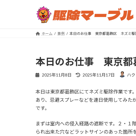
コ
ナ
ン
ビ
テ
ゲ
ン
ー
ツ
シ
ホーム
事例
本日のお仕事 東京都葛飾区 ネズミ駆
へ
ョ
ス
ン
キ
に
本日のお仕事 東京都
ッ
移
プ
動
最
2025年11月8日
2025年11月17日
ハク
終
更
本日は東京都葛飾区にてネズミ駆除作業です
新
日
あり、忌避スプレーなどを連日使用してみた
時
です。
:
まずは室内への侵入経路の遮断です。２・１
られ出来た穴などラットサインのあった箇所