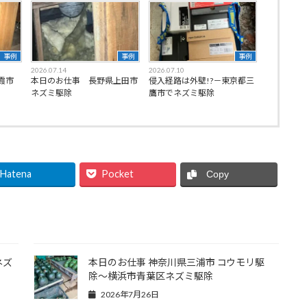
事例
事例
事例
2026.07.14
2026.07.10
霞市
本日のお仕事 長野県上田市
侵入経路は外壁!?－東京都三
ネズミ駆除
鷹市でネズミ駆除
Hatena
Pocket
Copy
ネズ
本日のお仕事 神奈川県三浦市 コウモリ駆
除〜横浜市青葉区ネズミ駆除
2026年7月26日