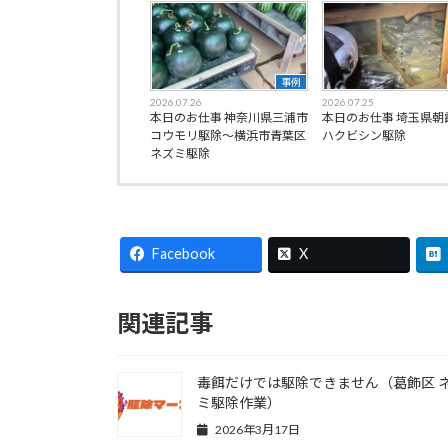
事例
2026.07.26
2026.07.25
本日のお仕事 神奈川県三浦市
本日のお仕事 埼玉県朝
コウモリ駆除〜横浜市青葉区
ハクビシン駆除
ネズミ駆除
Facebook
X
関連記事
毒餌だけでは駆除できません（葛飾区 
ミ駆除作業）
2026年3月17日