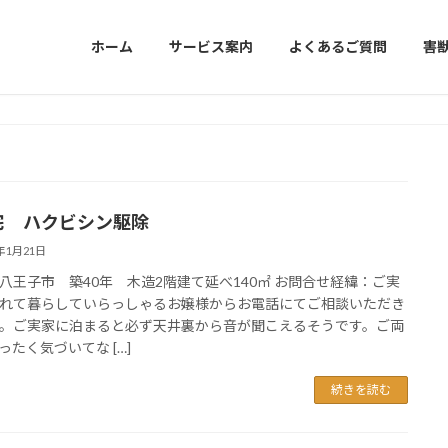
ホーム
サービス案内
よくあるご質問
害
宅 ハクビシン駆除
3年1月21日
八王子市 築40年 木造2階建て延べ140㎡ お問合せ経緯：ご実
れて暮らしていらっしゃるお嬢様からお電話にてご相談いただき
。ご実家に泊まると必ず天井裏から音が聞こえるそうです。ご両
ったく気づいてな […]
続きを読む