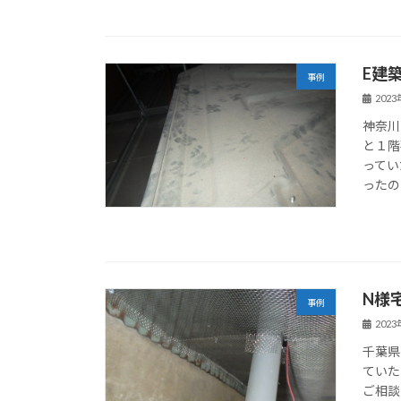
E建
事例
202
神奈川
と１階
ってい
ったの
N様
事例
202
千葉県
ていた
ご相談