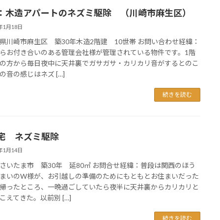
：木造アパートのネズミ駆除 （川崎市麻生区）
3年1月18日
県川崎市麻生区 築30年木造2階建 10世帯 お問い合わせ経緯：
らお付き合いのある管理会社様が管理されている物件です。1階
の方から毎日夜中に天井裏でガサガサ・カリカリ音がするとのこ
の音の感じはネズ […]
続きを読む
宅 ネズミ駆除
3年1月14日
さいたま市 築30年 延80㎡ お問合せ経緯：普段は関西のほう
まいのW様が、お引越しの準備のためにもともとお住まいだった
帰ったところ、一晩過ごしていたら夜半に天井裏からカリカリと
こえてきた。以前別 […]
続きを読む