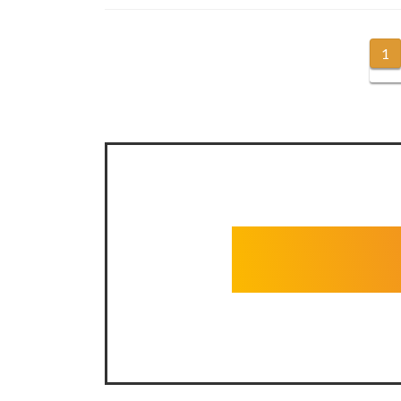
投
1
固
定
稿
ペ
ナ
ー
ジ
ビ
ゲ
ー
シ
ョ
ン