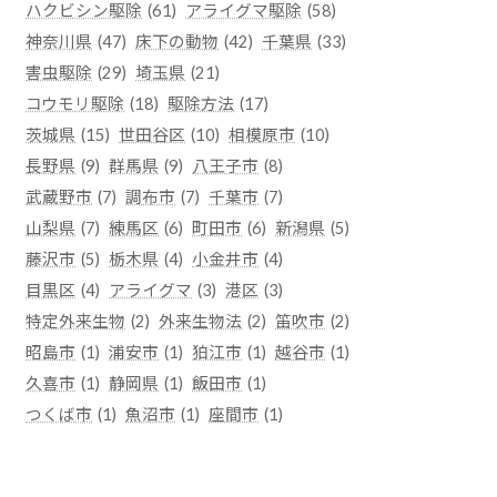
ハクビシン駆除
(61)
アライグマ駆除
(58)
神奈川県
(47)
床下の動物
(42)
千葉県
(33)
害虫駆除
(29)
埼玉県
(21)
コウモリ駆除
(18)
駆除方法
(17)
茨城県
(15)
世田谷区
(10)
相模原市
(10)
長野県
(9)
群馬県
(9)
八王子市
(8)
武蔵野市
(7)
調布市
(7)
千葉市
(7)
山梨県
(7)
練馬区
(6)
町田市
(6)
新潟県
(5)
藤沢市
(5)
栃木県
(4)
小金井市
(4)
目黒区
(4)
アライグマ
(3)
港区
(3)
特定外来生物
(2)
外来生物法
(2)
笛吹市
(2)
昭島市
(1)
浦安市
(1)
狛江市
(1)
越谷市
(1)
久喜市
(1)
静岡県
(1)
飯田市
(1)
つくば市
(1)
魚沼市
(1)
座間市
(1)