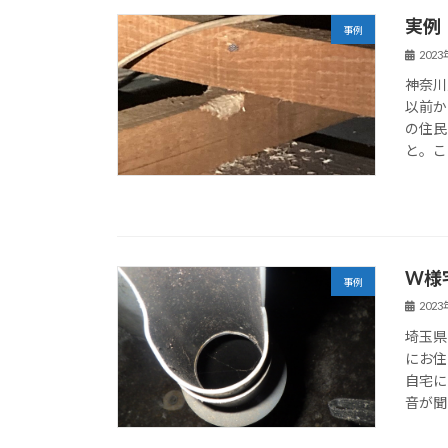
実例
事例
202
神奈川
以前か
の住民
と。こ
W様
事例
202
埼玉県
にお住
自宅に
音が聞