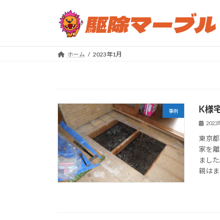
コ
ナ
ン
ビ
テ
ゲ
ン
ー
ツ
シ
ホーム
2023年1月
へ
ョ
ス
ン
キ
に
ッ
移
K様
プ
動
事例
202
東京都
家を離
ました
親はま