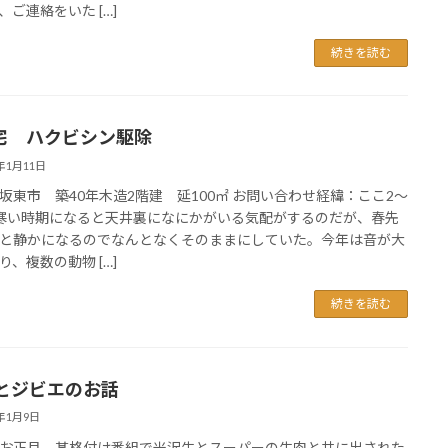
、ご連絡をいた […]
続きを読む
宅 ハクビシン駆除
3年1月11日
坂東市 築40年木造2階建 延100㎡ お問い合わせ経緯：ここ2〜
寒い時期になると天井裏になにかがいる気配がするのだが、春先
と静かになるのでなんとなくそのままにしていた。今年は音が大
り、複数の動物 […]
続きを読む
とジビエのお話
3年1月9日
お正月、某格付け番組で米沢牛とスーパーの牛肉と共に出された