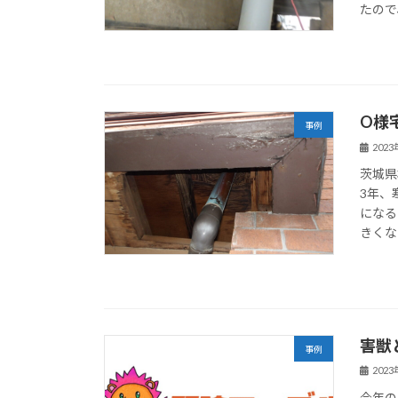
たので
O様
事例
202
茨城県
3年、
になる
きくな
害獣
事例
202
今年の