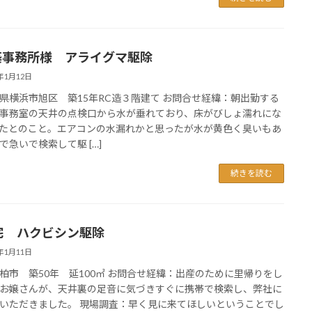
築事務所様 アライグマ駆除
3年1月12日
県横浜市旭区 築15年RC造３階建て お問合せ経緯：朝出勤する
事務室の天井の点検口から水が垂れており、床がびしょ濡れにな
たとのこと。エアコンの水漏れかと思ったが水が黄色く臭いもあ
で急いで検索して駆 […]
続きを読む
宅 ハクビシン駆除
3年1月11日
柏市 築50年 延100㎡ お問合せ経緯：出産のために里帰りをし
お嬢さんが、天井裏の足音に気づきすぐに携帯で検索し、弊社に
いただきました。 現場調査：早く見に来てほしいということでし