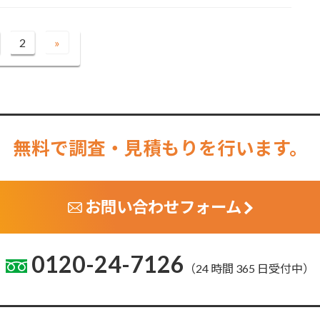
2
»
固
定
ペ
ー
ジ
無料で調査・見積もりを行います。
お問い合わせフォーム
0120-24-7126
（24 時間 365 日受付中）