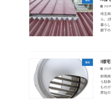
事例
202
埼玉県
ら、2
暮らし
廊下の
I様
事例
202
群馬県
ら駐車
ものが
弊社の