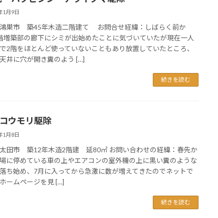
3年1月9日
鴻巣市 築45年木造二階建て お問合せ経緯：しばらく前か
階増築部の廊下にシミが出始めたことに気づいていたが現在一人
で2階をほとんど使っていないこともあり放置していたところ、
天井に穴が開き糞のよう […]
続きを読む
宅コウモリ駆除
3年1月8日
太田市 築12年木造2階建 延80㎡ お問い合わせの経緯：春先か
場に停めている車の上やエアコンの室外機の上に黒い糞のような
落ち始め、7月に入ってから急激に数が増えてきたのでネットで
ホームページを見 […]
続きを読む