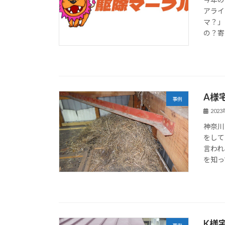
アライ
マ？」
の？寄
A様
事例
202
神奈川
をして
言われ
を知っ
K様