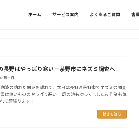
ホーム
サービス案内
よくあるご質問
害
の長野はやっぱり寒い－茅野市にネズミ調査へ
6年1月21日
 寒波の訪れた関東を離れて、本日は長野県茅野市でネズミの調査
 雪は無いもののやっぱり寒い。 庭の池も凍ってましたw 作業も気
れて頑張ります！
続きを読む