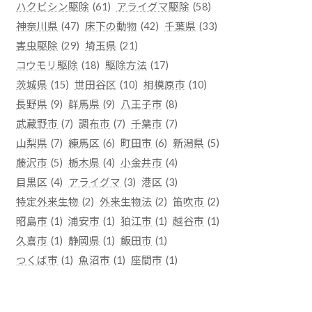
ハクビシン駆除
(61)
アライグマ駆除
(58)
神奈川県
(47)
床下の動物
(42)
千葉県
(33)
害虫駆除
(29)
埼玉県
(21)
コウモリ駆除
(18)
駆除方法
(17)
茨城県
(15)
世田谷区
(10)
相模原市
(10)
長野県
(9)
群馬県
(9)
八王子市
(8)
武蔵野市
(7)
調布市
(7)
千葉市
(7)
山梨県
(7)
練馬区
(6)
町田市
(6)
新潟県
(5)
藤沢市
(5)
栃木県
(4)
小金井市
(4)
目黒区
(4)
アライグマ
(3)
港区
(3)
特定外来生物
(2)
外来生物法
(2)
笛吹市
(2)
昭島市
(1)
浦安市
(1)
狛江市
(1)
越谷市
(1)
久喜市
(1)
静岡県
(1)
飯田市
(1)
つくば市
(1)
魚沼市
(1)
座間市
(1)