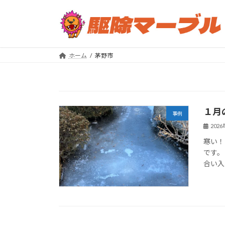
コ
ナ
ン
ビ
テ
ゲ
ン
ー
ツ
シ
ホーム
茅野市
へ
ョ
ス
ン
キ
に
ッ
移
１月
プ
動
事例
202
寒い！
です。
合い入