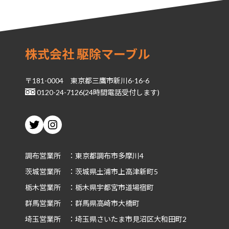
株式会社 駆除マーブル
〒181-0004 東京都三鷹市新川6-16-6
0120-24-7126(24時間電話受付します)
Twitter
Instagram
調布営業所 ：東京都調布市多摩川4
茨城
営業所 ：茨城県土浦市上高津新町5
栃木
営業所 ：栃木県宇都宮市道場宿町
群馬
営業所 ：群馬県高崎市大橋町
埼玉
営業所 ：埼玉県さいたま市見沼区大和田町2